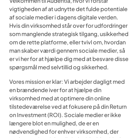
Velkommen til Audentia, hvor vi forstår
vigtigheden af at udnytte det fulde potentiale
Kontakt Audentia
af sociale medier i dagens digitale verden.
Hvis din virksomhed står over for udfordringer
som manglende strategisk tilgang, usikkerhed
om de rette platforme, eller tvivl om, hvordan
man skaber værdi gennem sociale medier, så
er vi her for at hjælpe dig med at besvare disse
spørgsmål med selvtillid og sikkerhed.
Vores mission er klar: Vi arbejder dagligt med
en brændende iver for at hjælpe din
virksomhed med at optimere din online
tilstedeværelse ved at fokusere på din Return
on Investment (ROI). Sociale medier er ikke
længere blot en mulighed, de er en
nødvendighed for enhver virksomhed, der