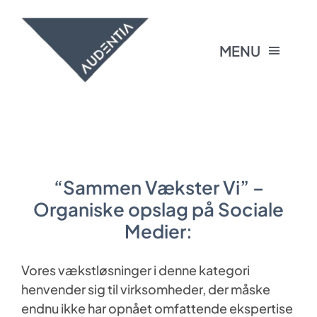
Skip
to
content
MENU
Forside
Audentia tilbyder
“Sammen Vækster Vi” –
Foredrag
Organiske opslag på Sociale
Medier:
Blog
Vores vækstløsninger i denne kategori
henvender sig til virksomheder, der måske
Om Audentia
endnu ikke har opnået omfattende ekspertise