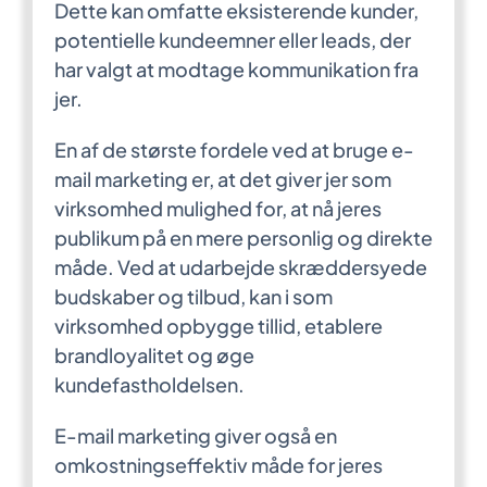
Dette kan omfatte eksisterende kunder,
potentielle kundeemner eller leads, der
Kontakt Audentia
har valgt at modtage kommunikation fra
jer.
En af de største fordele ved at bruge e-
mail marketing er, at det giver jer som
virksomhed mulighed for, at nå jeres
publikum på en mere personlig og direkte
måde. Ved at udarbejde skræddersyede
budskaber og tilbud, kan i som
virksomhed opbygge tillid, etablere
brandloyalitet og øge
kundefastholdelsen.
E-mail marketing giver også en
omkostningseffektiv måde for jeres