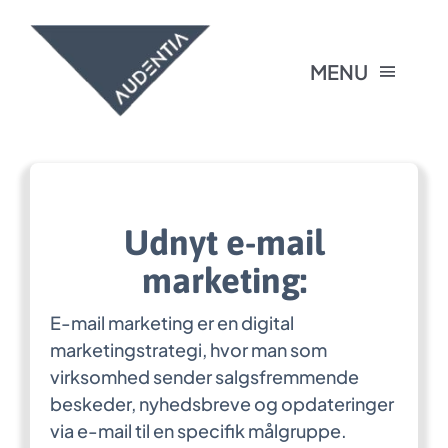
Skip
to
content
MENU
Forside
Audentia tilbyder
Udnyt e-mail
marketing:
Foredrag
E-mail marketing er en digital
marketingstrategi, hvor man som
Blog
virksomhed sender salgsfremmende
beskeder, nyhedsbreve og opdateringer
Om Audentia
via e-mail til en specifik målgruppe.