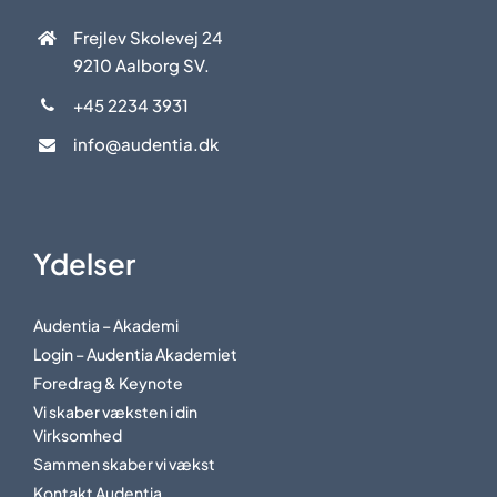
Frejlev Skolevej 24
9210 Aalborg SV.
+45 2234 3931
info@audentia.dk
Ydelser
Audentia – Akademi
Login – Audentia Akademiet
Foredrag & Keynote
Vi skaber væksten i din
Virksomhed
Sammen skaber vi vækst
Kontakt Audentia