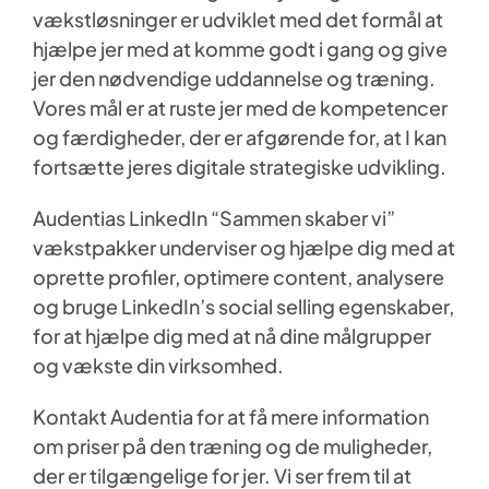
vækstløsninger er udviklet med det formål at
Kontakt Audentia
hjælpe jer med at komme godt i gang og give
jer den nødvendige uddannelse og træning.
Vores mål er at ruste jer med de kompetencer
og færdigheder, der er afgørende for, at I kan
fortsætte jeres digitale strategiske udvikling.
Audentias LinkedIn “Sammen skaber vi”
vækstpakker underviser og hjælpe dig med at
oprette profiler, optimere content, analysere
og bruge LinkedIn’s social selling egenskaber,
for at hjælpe dig med at nå dine målgrupper
og vækste din virksomhed.
Kontakt Audentia for at få mere information
om priser på den træning og de muligheder,
der er tilgængelige for jer. Vi ser frem til at