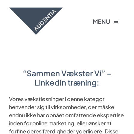
Skip
to
content
MENU
Forside
Audentia tilbyder
“Sammen Vækster Vi” –
LinkedIn træning:
Foredrag
Vores vækstløsninger i denne kategori
Blog
henvender sig til virksomheder, der måske
endnu ikke har opnået omfattende ekspertise
inden for online marketing, eller ønsker at
Om Audentia
forfine deres færdigheder yderligere. Disse