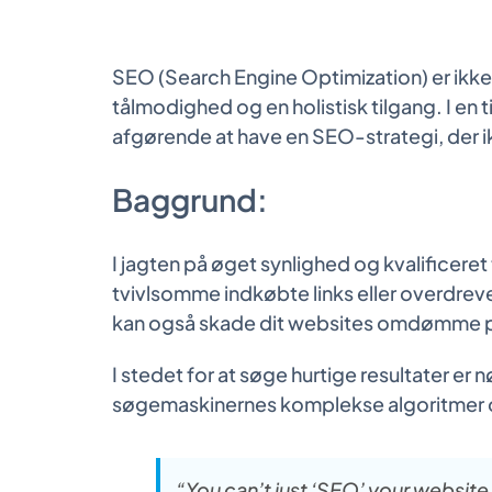
SEO (Search Engine Optimization) er ikke 
tålmodighed og en holistisk tilgang. I en
afgørende at have en SEO-strategi, der i
Baggrund:
I jagten på øget synlighed og kvalificeret 
tvivlsomme indkøbte links eller overdreve
kan også skade dit websites omdømme p
I stedet for at søge hurtige resultater e
søgemaskinernes komplekse algoritmer 
“You can’t just ‘SEO’ your website