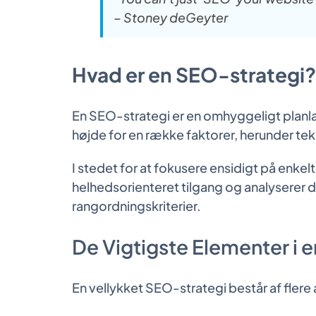
– Stoney deGeyter
Hvad er en SEO-strategi?
En SEO-strategi er en omhyggeligt planla
højde for en række faktorer, herunder tek
I stedet for at fokusere ensidigt på enke
helhedsorienteret tilgang og analyserer 
rangordningskriterier.
De Vigtigste Elementer i 
En vellykket SEO-strategi består af flere 