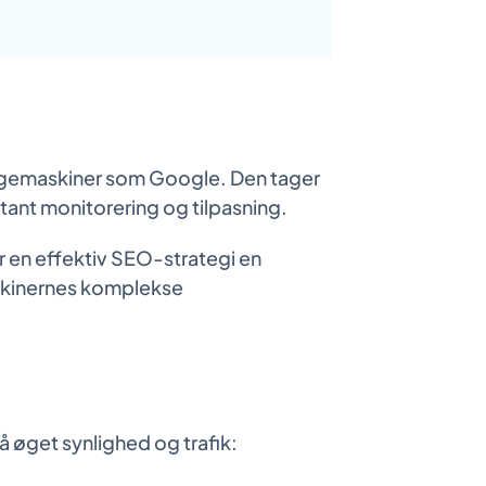
 søgemaskiner som Google. Den tager
stant monitorering og tilpasning.
r en effektiv SEO-strategi en
askinernes komplekse
å øget synlighed og trafik: