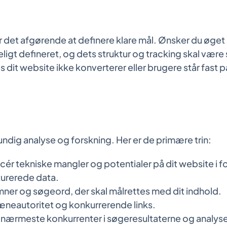
 det afgørende at definere klare mål. Ønsker du øget s
igt defineret, og dets struktur og tracking skal være sa
dit website ikke konverterer eller brugere står fast på 
ndig analyse og forskning. Her er de primære trin:
icér tekniske mangler og potentialer på dit website i f
turerede data.
mner og søgeord, der skal målrettes med dit indhold.
neautoritet og konkurrerende links.
e nærmeste konkurrenter i søgeresultaterne og analyse