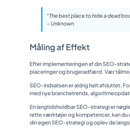
“The best place to hide a dead bo
– Unknown
Måling af Effekt
Efter implementeringen af din SEO-strate
placeringer og brugeradfærd. Vær tålmodi
SEO-indsatsen er aldrig helt afsluttet. 
med nye branchetrends, algoritmeopdateri
En langtidsholdbar SEO-strategi er nøglen
rette værktøjer og kompetencer, kan du o
din egen SEO-strategi og oplev de langsi