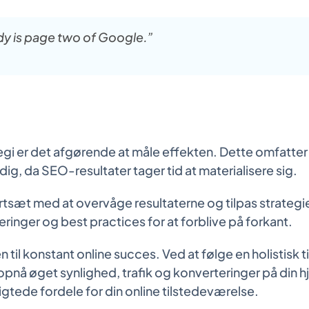
dy is page two of Google.”
gi er det afgørende at måle effekten. Dette omfatter 
g, da SEO-resultater tager tid at materialisere sig.
Fortsæt med at overvåge resultaterne og tilpas strate
nger og best practices for at forblive på forkant.
 til konstant online succes. Ved at følge en holistisk 
pnå øget synlighed, trafik og konverteringer på din 
gtede fordele for din online tilstedeværelse.