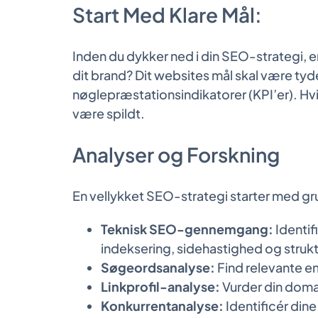
Start Med Klare Mål:
Inden du dykker ned i din SEO-strategi, er
dit brand? Dit websites mål skal være tydel
nøglepræstationsindikatorer (KPI’er). Hvis 
være spildt.
Analyser og Forskning
En vellykket SEO-strategi starter med gru
Teknisk SEO-gennemgang:
Identif
indeksering, sidehastighed og struk
Søgeordsanalyse:
Find relevante e
Linkprofil-analyse:
Vurder din domæ
Konkurrentanalyse:
Identificér din