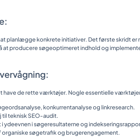
e:
 planlægge konkrete initiativer. Det første skridt er 
på at producere søgeoptimeret indhold og implementer
Overvågning:
t have de rette værktøjer. Nogle essentielle værktøjer
 søgeordsanalyse, konkurrentanalyse og linkresearch.
 til teknisk SEO-audit.
t i ydeevnen i søgeresultaterne og indekseringsrappor
af organiske søgetrafik og brugerengagement.