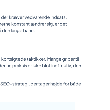
i, der kræver vedvarende indsats,
merne konstant ændrer sig, er det
å den lange bane.
e kortsigtede taktikker. Mange griber til
nne praksis er ikke blot ineffektiv, den
r SEO-strategi, der tager højde for både